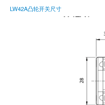
LW42A凸轮开关尺寸